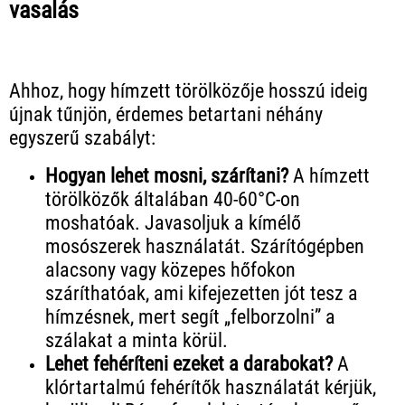
vasalás
Ahhoz, hogy hímzett törölközője hosszú ideig
újnak tűnjön, érdemes betartani néhány
egyszerű szabályt:
Hogyan lehet mosni, szárítani?
A hímzett
törölközők általában 40-60°C-on
moshatóak. Javasoljuk a kímélő
mosószerek használatát. Szárítógépben
alacsony vagy közepes hőfokon
száríthatóak, ami kifejezetten jót tesz a
hímzésnek, mert segít „felborzolni” a
szálakat a minta körül.
Lehet fehéríteni ezeket a darabokat?
A
klórtartalmú fehérítők használatát kérjük,