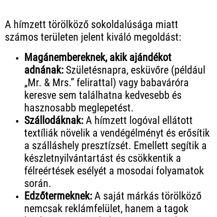
A hímzett törölköző sokoldalúsága miatt
számos területen jelent kiváló megoldást:
Magánembereknek, akik ajándékot
adnának:
Születésnapra, esküvőre (például
„Mr. & Mrs.” felirattal) vagy babaváróra
keresve sem találhatna kedvesebb és
hasznosabb meglepetést.
Szállodáknak:
A hímzett logóval ellátott
textíliák növelik a vendégélményt és erősítik
a szálláshely presztízsét. Emellett segítik a
készletnyilvántartást és csökkentik a
félreértések esélyét a mosodai folyamatok
során.
Edzőtermeknek:
A saját márkás törölköző
nemcsak reklámfelület, hanem a tagok