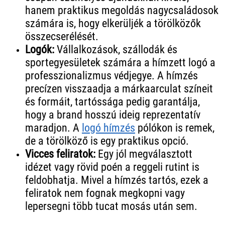
hanem praktikus megoldás nagycsaládosok
számára is, hogy elkerüljék a törölközők
összecserélését.
Logók:
Vállalkozások, szállodák és
sportegyesületek számára a hímzett logó a
professzionalizmus védjegye. A hímzés
precízen visszaadja a márkaarculat színeit
és formáit, tartóssága pedig garantálja,
hogy a brand hosszú ideig reprezentatív
maradjon. A
logó hímzés
pólókon is remek,
de a törölköző is egy praktikus opció.
Vicces feliratok:
Egy jól megválasztott
idézet vagy rövid poén a reggeli rutint is
feldobhatja. Mivel a hímzés tartós, ezek a
feliratok nem fognak megkopni vagy
lepersegni több tucat mosás után sem.