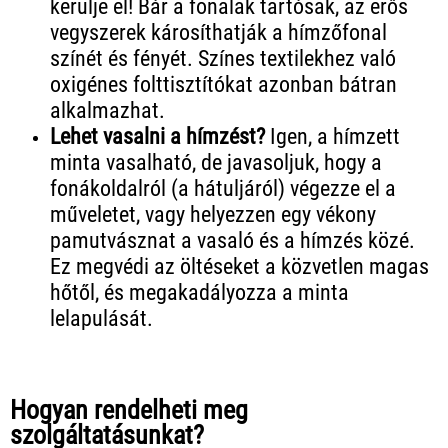
kerülje el! Bár a fonalak tartósak, az erős
vegyszerek károsíthatják a hímzőfonal
színét és fényét. Színes textilekhez való
oxigénes folttisztítókat azonban bátran
alkalmazhat.
Lehet vasalni a hímzést?
Igen, a hímzett
minta vasalható, de javasoljuk, hogy a
fonákoldalról (a hátuljáról) végezze el a
műveletet, vagy helyezzen egy vékony
pamutvásznat a vasaló és a hímzés közé.
Ez megvédi az öltéseket a közvetlen magas
hőtől, és megakadályozza a minta
lelapulását.
Hogyan rendelheti meg
szolgáltatásunkat?