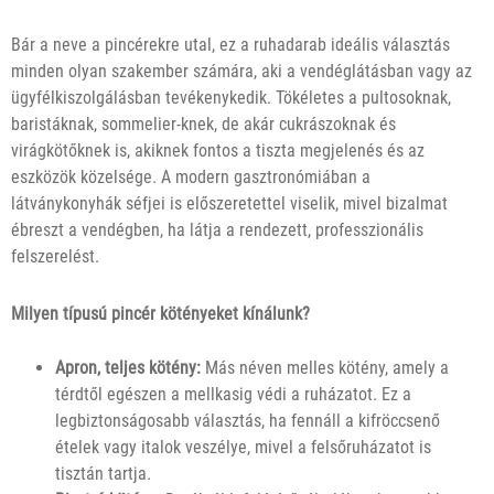
Bár a neve a pincérekre utal, ez a ruhadarab ideális választás
minden olyan szakember számára, aki a vendéglátásban vagy az
ügyfélkiszolgálásban tevékenykedik. Tökéletes a pultosoknak,
baristáknak, sommelier-knek, de akár cukrászoknak és
virágkötőknek is, akiknek fontos a tiszta megjelenés és az
eszközök közelsége. A modern gasztronómiában a
látványkonyhák séfjei is előszeretettel viselik, mivel bizalmat
ébreszt a vendégben, ha látja a rendezett, professzionális
felszerelést.
Milyen típusú pincér kötényeket kínálunk?
Apron, teljes kötény:
Más néven melles kötény, amely a
térdtől egészen a mellkasig védi a ruházatot. Ez a
legbiztonságosabb választás, ha fennáll a kifröccsenő
ételek vagy italok veszélye, mivel a felsőruházatot is
tisztán tartja.