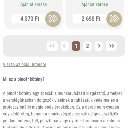
Ajánlat kérése
Ajánlat kérése
4 370 Ft
2 690 Ft
1
2
Vissza az oldal tetejére
Mi az a pincér kötény?
A pincér kötény egy speciális munkaruházati kiegészítő, amelyet
a vendéglátásban dolgozók viselnek a ruházatuk védelme és a
professzionális megjelenés érdekében. Ez a darab nem csupán
egy védőréteg, hanem a munkavégzéshez szükséges eszközök –
például notesz, toll, pénztárca vagy nyitó – tárolására alkalmas
funkcionális öltözék. Anyaga jellemzően strapabíró pamut vagy