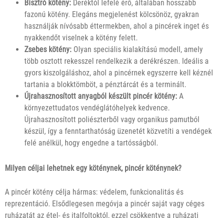
Bisztró kötény:
Deréktól lefelé érő, általában hosszabb
fazonú kötény. Elegáns megjelenést kölcsönöz, gyakran
használják nívósabb éttermekben, ahol a pincérek inget és
nyakkendőt viselnek a kötény felett.
Zsebes kötény:
Olyan speciális kialakítású modell, amely
több osztott rekesszel rendelkezik a derékrészen. Ideális a
gyors kiszolgáláshoz, ahol a pincérnek egyszerre kell kéznél
tartania a blokktömböt, a pénztárcát és a terminált.
Újrahasznosított anyagból készült pincér kötény:
A
környezettudatos vendéglátóhelyek kedvence.
Újrahasznosított poliészterből vagy organikus pamutból
készül, így a fenntarthatóság üzenetét közvetíti a vendégek
felé anélkül, hogy engedne a tartósságból.
Milyen céljai lehetnek egy köténynek, pincér köténynek?
A pincér kötény célja hármas: védelem, funkcionalitás és
reprezentáció. Elsődlegesen megóvja a pincér saját vagy céges
ruházatát az étel- és italfoltoktól, ezzel csökkentve a ruházati