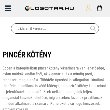
PINCÉR KÖTÉNY
Ebben a kategóriában pincér kötény vásárlására van lehetősége,
oylan márkák kínálatából, akik ganartálják a mindig profi,
rendezett megjelenést. Többféle típusból is válogathat: kínálunk
többféle, a mellkast is védő kötényt, de bisztró kötény kollekciónk
is jelentősnek mondható. Zseb nélküli modelljeink teljes
eleganciát tesznek lehetősé, míg a zsebes fazonok praktikusak
minden alkalmazott számára. Kérje őket akár logó hímzéssel,
emblémázással!