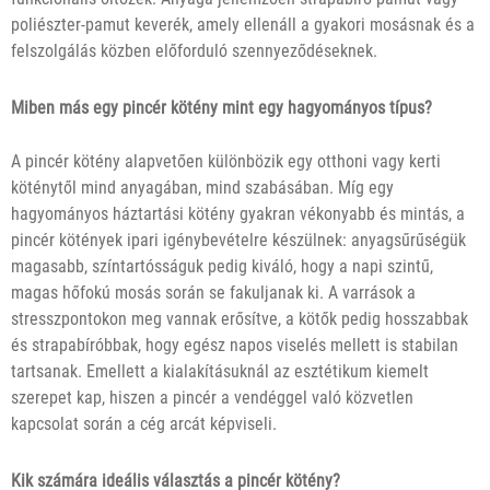
poliészter-pamut keverék, amely ellenáll a gyakori mosásnak és a
felszolgálás közben előforduló szennyeződéseknek.
Miben más egy pincér kötény mint egy hagyományos típus?
A pincér kötény alapvetően különbözik egy otthoni vagy kerti
köténytől mind anyagában, mind szabásában. Míg egy
hagyományos háztartási kötény gyakran vékonyabb és mintás, a
pincér kötények ipari igénybevételre készülnek: anyagsűrűségük
magasabb, színtartósságuk pedig kiváló, hogy a napi szintű,
magas hőfokú mosás során se fakuljanak ki. A varrások a
stresszpontokon meg vannak erősítve, a kötők pedig hosszabbak
és strapabíróbbak, hogy egész napos viselés mellett is stabilan
tartsanak. Emellett a kialakításuknál az esztétikum kiemelt
szerepet kap, hiszen a pincér a vendéggel való közvetlen
kapcsolat során a cég arcát képviseli.
Kik számára ideális választás a pincér kötény?