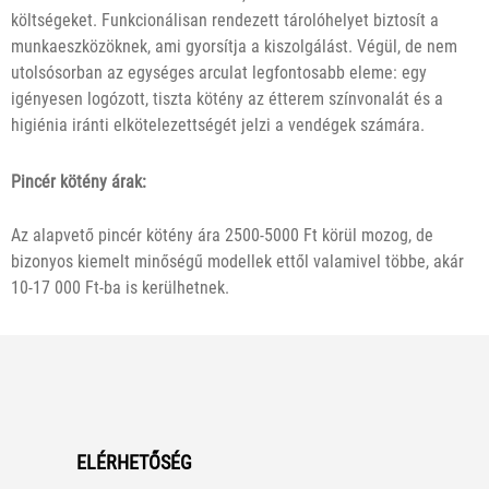
költségeket. Funkcionálisan rendezett tárolóhelyet biztosít a
munkaeszközöknek, ami gyorsítja a kiszolgálást. Végül, de nem
utolsósorban az egységes arculat legfontosabb eleme: egy
igényesen logózott, tiszta kötény az étterem színvonalát és a
higiénia iránti elkötelezettségét jelzi a vendégek számára.
Pincér kötény árak:
Az alapvető pincér kötény ára 2500-5000 Ft körül mozog, de
bizonyos kiemelt minőségű modellek ettől valamivel többe, akár
10-17 000 Ft-ba is kerülhetnek.
ELÉRHETŐSÉG