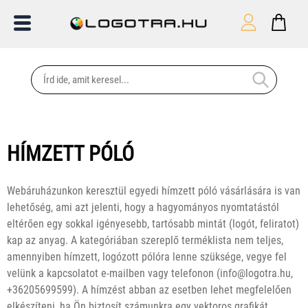
HÍMZETT PÓLÓ
Webáruházunkon keresztül egyedi hímzett póló vásárlására is van
lehetőség, ami azt jelenti, hogy a hagyományos nyomtatástól
eltérően egy sokkal igényesebb, tartósabb mintát (logót, feliratot)
kap az anyag. A kategóriában szereplő terméklista nem teljes,
amennyiben hímzett, logózott pólóra lenne szüksége, vegye fel
velünk a kapcsolatot e-mailben vagy telefonon (info@logotra.hu,
+36205699599). A hímzést abban az esetben lehet megfelelően
elkészíteni, ha Ön biztosít számunkra egy vektoros grafikát.