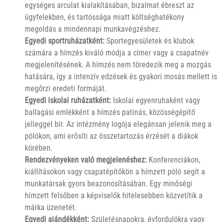
egységes arculat kialakításában, bizalmat ébreszt az
ügyfelekben, és tartóssága miatt költséghatékony
megoldás a mindennapi munkavégzéshez.
Egyedi sportruházatként:
Sportegyesületek és klubok
számára a hímzés kiváló módja a címer vagy a csapatnév
megjelenítésének. A hímzés nem töredezik meg a mozgás
hatására, így a intenzív edzések és gyakori mosás mellett is
megőrzi eredeti formáját.
Egyedi iskolai ruházatként:
Iskolai egyenruhaként vagy
ballagási emlékként a hímzés patinás, közösségépítő
jelleggel bír. Az intézmény logója elegánsan jelenik meg a
pólókon, ami erősíti az összetartozás érzését a diákok
körében.
Rendezvényeken való megjelenéshez:
Konferenciákon,
kiállításokon vagy csapatépítőkön a hímzett póló segít a
munkatársak gyors beazonosításában. Egy minőségi
hímzett felsőben a képviselők hitelesebben közvetítik a
márka üzenetét.
Egyedi ajándékként:
Születésnapokra, évfordulókra vagy