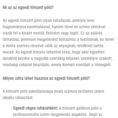
Mi az az egyedi hímzett póló?
Az egyedi hímzett póló olyan ruhadarab, amelyre nem
hagyományos nyomtatással, hanem tűvel és színes cérnával
viszik fel a kívánt mintát, feliratot vagy logót. Ez az eljárás
térhatású, prémium megjelenést kölcsönöz a textíliának, és mivel
a minta szerves részévé válik az anyagnak, rendkívül tartós
marad. Az egyedi hímzés lehetővé teszi, hogy akár egyetlen
darabtól kezdve a nagyobb szériákig teljesen személyre szabott,
minőségi ruházat készüljön, amely kiemeli viselőjét a tömegből.
Milyen célra lehet hasznos az egyedi hímzett póló?
A hímzett póló sokoldalúsága miatt számos területen jelent
ideális választást:
Egyedi céges ruházatként:
A hímzett galléros póló a
professzionális üzleti megjelenés alapköve. Segít az