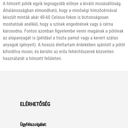
A hímzett pólók egyik legnagyobb előnye a kiváló mosásállóság.
Általánosságban elmondható, hogy a minőségi hímzőcérnával
készült minták akár 40-60 Celsius-fokon is biztonságosan
moshatóak anélkül, hogy a színek engednének vagy a cérna
károsodna. Fontos azonban figyelembe venni magának a pólónak
az alapanyagát is (például a tiszta pamut vagy a kevert szálas
anyagok igényeit). A hosszú élettartam érdekében ajánlott a pólót
kifordítva mosni, és kerülni az erős fehérítőszerek közvetlen
használatát a hímzett felületen.
ELÉRHETŐSÉG
Ügyfélszolgálat: