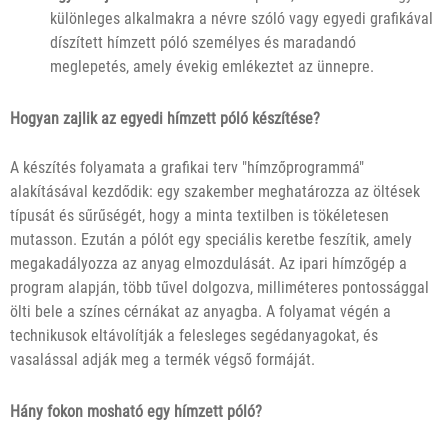
különleges alkalmakra a névre szóló vagy egyedi grafikával
díszített hímzett póló személyes és maradandó
meglepetés, amely évekig emlékeztet az ünnepre.
Hogyan zajlik az egyedi hímzett póló készítése?
A készítés folyamata a grafikai terv "hímzőprogrammá"
alakításával kezdődik: egy szakember meghatározza az öltések
típusát és sűrűségét, hogy a minta textilben is tökéletesen
mutasson. Ezután a pólót egy speciális keretbe feszítik, amely
megakadályozza az anyag elmozdulását. Az ipari hímzőgép a
program alapján, több tűvel dolgozva, milliméteres pontossággal
ölti bele a színes cérnákat az anyagba. A folyamat végén a
technikusok eltávolítják a felesleges segédanyagokat, és
vasalással adják meg a termék végső formáját.
Hány fokon mosható egy hímzett póló?