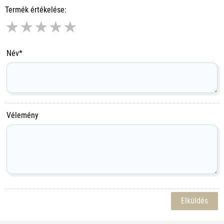
Termék értékelése:
★
★
★
★
★
Név*
Vélemény