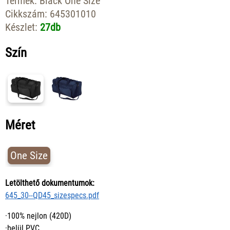
Termék:
Black One Size
Cikkszám:
645301010
Készlet:
27db
Szín
Méret
One Size
Letölthető dokumentumok:
645_30--QD45_sizespecs.pdf
·100% nejlon (420D)
·belül PVC