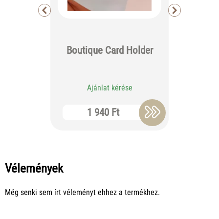
Boutique Card Holder
Osaka B
Ajánlat kérése
Aj
1 940 Ft
3 
Vélemények
Még senki sem írt véleményt ehhez a termékhez.