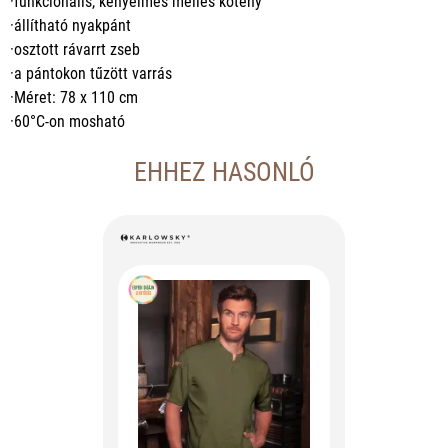
·funkcionális, kényelmes melles kötény
·állítható nyakpánt
·osztott rávarrt zseb
·a pántokon tűzött varrás
·Méret: 78 x 110 cm
·60°C-on mosható
EHHEZ HASONLÓ