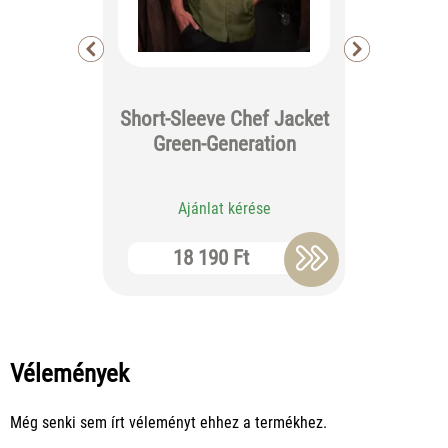
Short-Sleeve Chef Jacket
Tiber Ba
Green-Generation
Ajánlat kérése
Aj
18 190 Ft
6 
Vélemények
Még senki sem írt véleményt ehhez a termékhez.