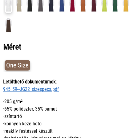
Méret
One Size
Letölthető dokumentumok:
945_59--JG22_sizespecs.pdf
·205 g/m²
·65% poliészter, 35% pamut
·színtartó
·könnyen kezelhető
·reaktív festéssel készült