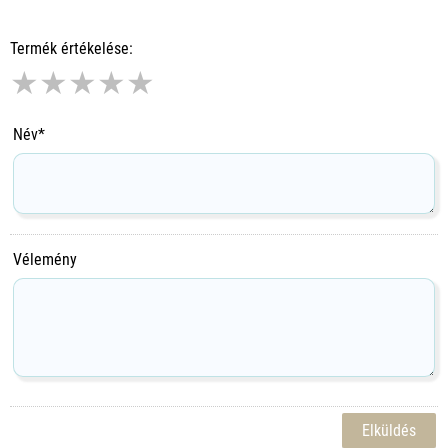
Termék értékelése:
★
★
★
★
★
Név*
Vélemény