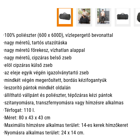
·100% poliészter (600 x 600D), vízlepergető bevonattal
·nagy méretű, tartós utazótáska
·nagy méretű főrekesz, vízhatlan alappal
·nagy méretű, cipzáras belső zseb
·elöl cipzáras külső zseb
·az eleje egyik végén igazolványtartó zseb
·mindkét végén megerősített, bordás kézifogantyúk
·leszorító pántok mindkét oldalán
·állítható vállpánt és poliészter, tépőzáras kézi pántok
·szitanyomásra, transzfernyomásra vagy hímzésre alkalmas
·Térfogat: 110 l.
·Méret: 80 x 43 x 43 cm
·Maximális hímzésre alkalmas terület: 14-es kerek hímzőkeret
·Nyomásra alkalmas terület: 24 x 14 cm.