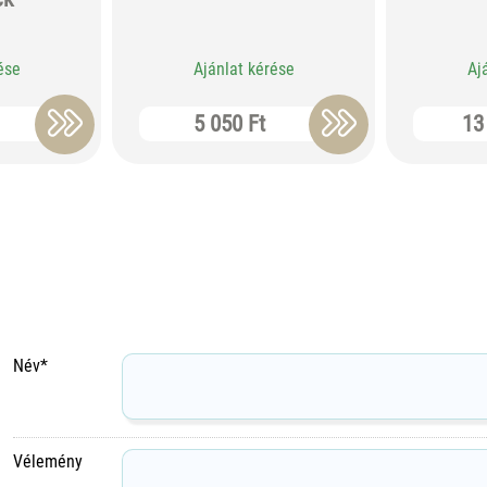
ése
Ajánlat kérése
Aj
5 050 Ft
13
Név*
Vélemény