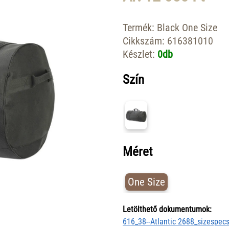
Termék:
Black One Size
Cikkszám:
616381010
Készlet:
0db
Szín
Méret
One Size
Letölthető dokumentumok:
616_38--Atlantic 2688_sizespecs