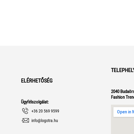
TELEPHEL
ELÉRHETŐSÉG
2040 Budaörs
Fashion Tren
Ügyfélszolgálat:
+36 20 569 9599
info@logotra.hu