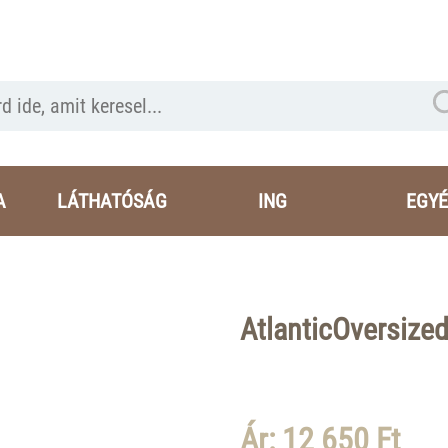
A
LÁTHATÓSÁG
ING
EGYÉ
AtlanticOversized
Ár: 12 650 Ft