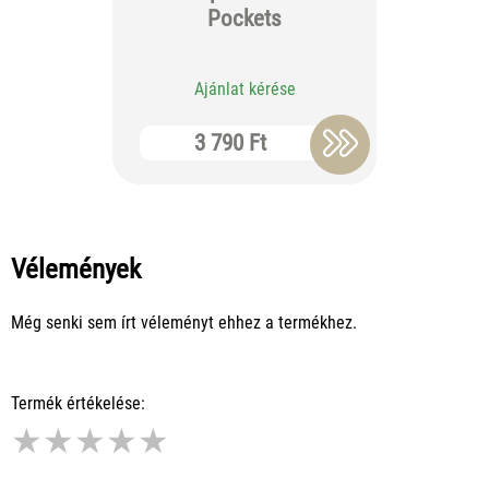
BISZ
Pockets
DE
Ajánlat kérése
Aj
3 790 Ft
2 
Vélemények
Még senki sem írt véleményt ehhez a termékhez.
Termék értékelése:
★
★
★
★
★