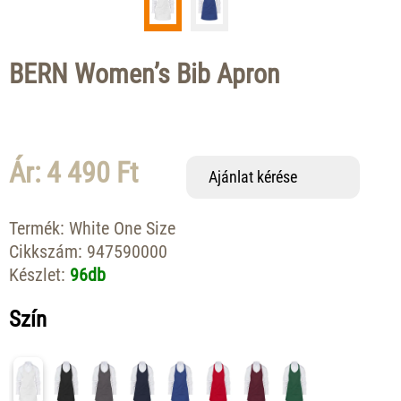
BERN Women’s Bib Apron
Ár: 4 490 Ft
Ajánlat kérése
Termék:
White One Size
Cikkszám:
947590000
Készlet:
96db
Szín