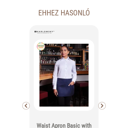
EHHEZ HASONLÓ
PULT
Waist Apron Basic with