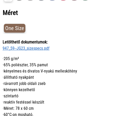
Méret
One Size
Letölthető dokumentumok:
947_59--JG23_sizespecs.pdf
·205 g/m²
·65% poliészter, 35% pamut
·kényelmes és divatos V-nyakú melleskötény
·állítható nyakpánt
·rávarrott jobb oldali zseb
·könnyen kezelhető
·színtartó
·reaktív festéssel készült
·Méret: 78 x 60 cm
·60°C-on mosható.