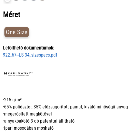
Méret
One Size
Letölthető dokumentumok:
922_67--LS 34_sizespecs.pdf
·215 g/m²
·65% poliészter, 35% előzsugorított pamut, kiváló minőségű anyag
·megerősített megkötővel
·a nyakbakötő 3 db patenttal állítható
·ipari mosodában mosható