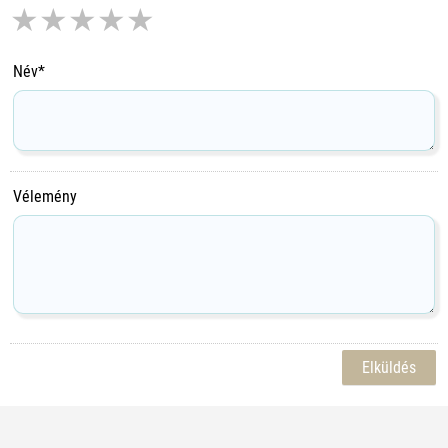
★
★
★
★
★
Név*
Vélemény