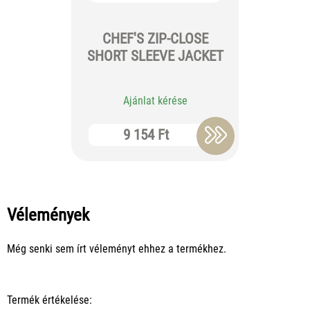
CHEF'S ZIP-CLOSE
Volg
SHORT SLEEVE JACKET
Ajánlat kérése
Aj
9 154 Ft
5
Vélemények
Még senki sem írt véleményt ehhez a termékhez.
Termék értékelése: