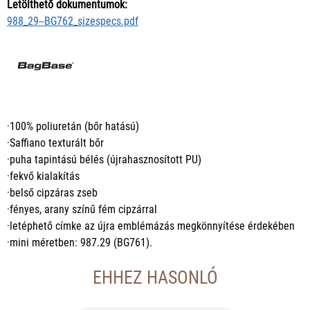
Letölthető dokumentumok:
988_29--BG762_sizespecs.pdf
·100% poliuretán (bőr hatású)
·Saffiano texturált bőr
·puha tapintású bélés (újrahasznosított PU)
·fekvő kialakítás
·belső cipzáras zseb
·fényes, arany színű fém cipzárral
·letéphető címke az újra emblémázás megkönnyítése érdekében
·mini méretben: 987.29 (BG761).
EHHEZ HASONLÓ