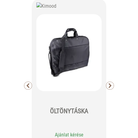
SOL'S
ÖLTÖNYTÁSKA
POLYES
Ajánlat kérése
Aj