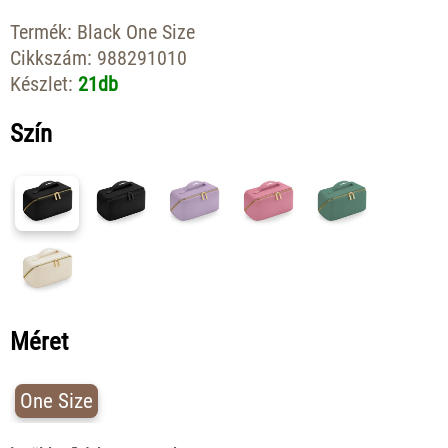
Termék:
Black One Size
Cikkszám:
988291010
Készlet:
21db
Szín
Méret
One Size