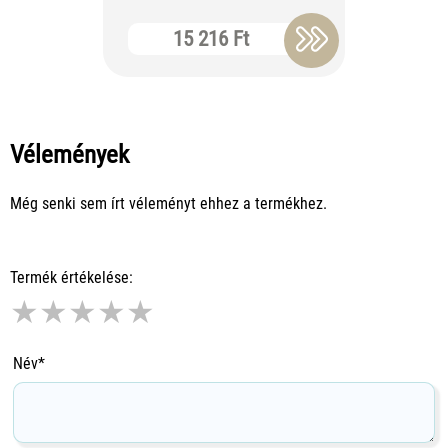
15 216 Ft
2 
Vélemények
Még senki sem írt véleményt ehhez a termékhez.
Termék értékelése:
★
★
★
★
★
Név*