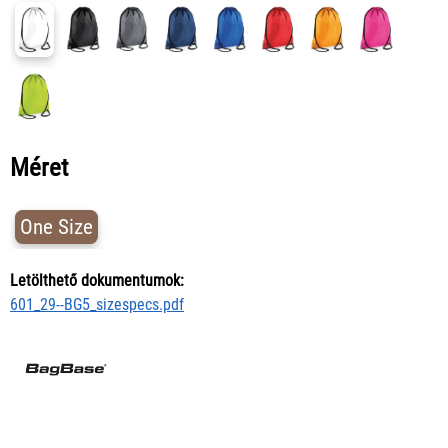
Méret
One Size
Letölthető dokumentumok:
601_29--BG5_sizespecs.pdf