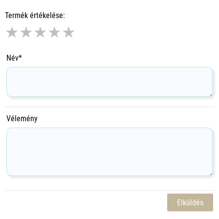
Termék értékelése:
★
★
★
★
★
Név*
Vélemény