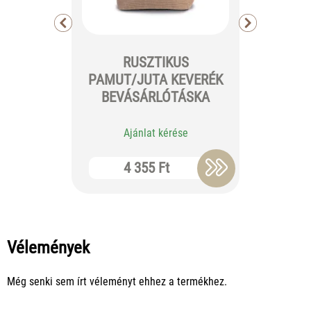
RUSZTIKUS
PAMUT/JUTA KEVERÉK
HEN
BEVÁSÁRLÓTÁSKA
Ajánlat kérése
Aj
4 355 Ft
6 
Vélemények
Még senki sem írt véleményt ehhez a termékhez.