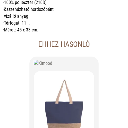
·100% poliészter (210D)
·összehúzható hordozópánt
·vízálló anyag
·Térfogat: 11 l.
·Méret: 45 x 33 cm.
EHHEZ HASONLÓ