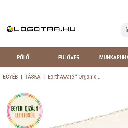
PÓLÓ
PULÓVER
MUNKARUH
EGYÉB
TÁSKA
EarthAware™ Organic...