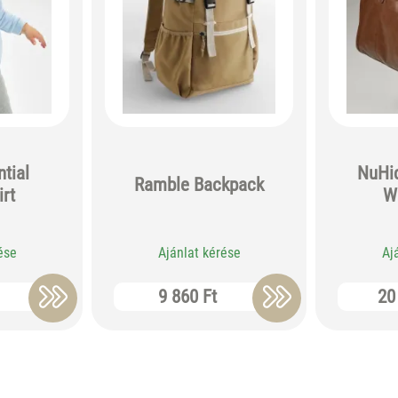
tial
NuHi
Ramble Backpack
rt
W
ése
Ajánlat kérése
Aj
9 860 Ft
20