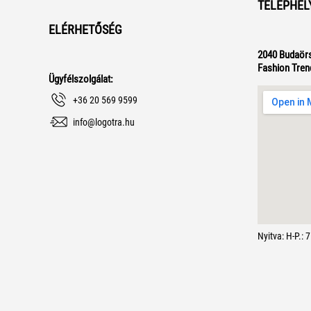
TELEPHEL
ELÉRHETŐSÉG
2040 Budaörs
Fashion Tren
Ügyfélszolgálat:
+36 20 569 9599
info@logotra.hu
Nyitva: H-P.: 