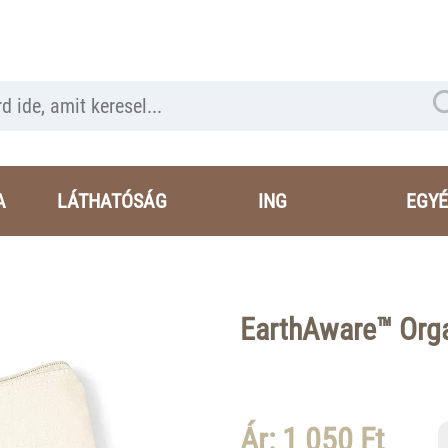
A
LÁTHATÓSÁG
ING
EGYÉ
EarthAware™ Org
Ár: 1 050 Ft