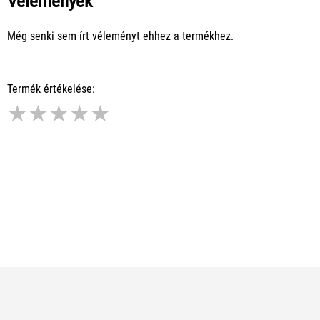
Vélemények
Még senki sem írt véleményt ehhez a termékhez.
Termék értékelése:
★
★
★
★
★