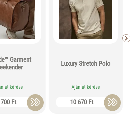
de™ Garment
Luxury Stretch Polo
Or
eekender
ánlat kérése
Ajánlat kérése
 700 Ft
10 670 Ft