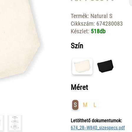
Termék:
Natural S
Cikkszám:
674280083
Készlet:
518db
Szín
Méret
S
M
L
Letölthető dokumentumok:
674_28--W840_sizespecs.pdf