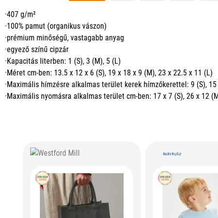
·407 g/m²
·100% pamut (organikus vászon)
·prémium minőségű, vastagabb anyag
·egyező színű cipzár
·Kapacitás literben: 1 (S), 3 (M), 5 (L)
·Méret cm-ben: 13.5 x 12 x 6 (S), 19 x 18 x 9 (M), 23 x 22.5 x 11 (L)
·Maximális hímzésre alkalmas terület kerek hímzőkerettel: 9 (S), 15 
·Maximális nyomásra alkalmas terület cm-ben: 17 x 7 (S), 26 x 12 (M)