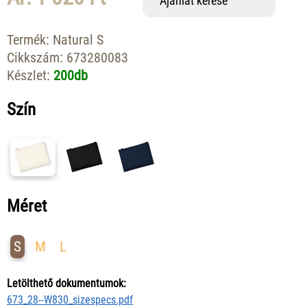
Ajánlat kérése
Termék:
Natural S
Cikkszám:
673280083
Készlet:
200db
Szín
Méret
S
M
L
Letölthető dokumentumok:
673_28--W830_sizespecs.pdf