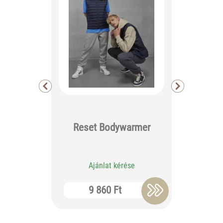
Reset Bodywarmer
Large T
Ajánlat kérése
Aj
9 860 Ft
10