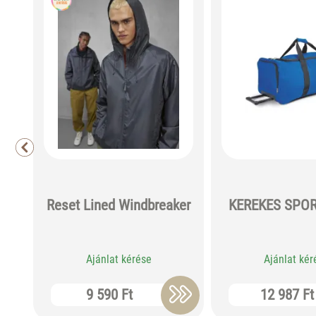
Reset Lined Windbreaker
KEREKES SPO
Ajánlat kérése
Ajánlat kér
9 590 Ft
12 987 Ft