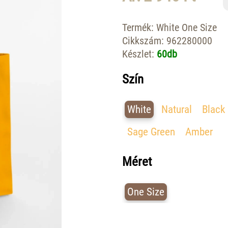
Termék:
White One Size
Cikkszám:
962280000
Készlet:
60db
Szín
White
Natural
Black
Sage Green
Amber
Méret
One Size