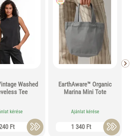
Vintage Washed
EarthAware™ Organic
eveless Tee
Marina Mini Tote
ánlat kérése
Ajánlat kérése
240 Ft
1 340 Ft