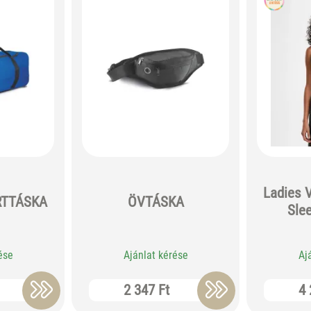
Ladies 
RTTÁSKA
ÖVTÁSKA
Sle
ése
Ajánlat kérése
Aj
2 347 Ft
4 