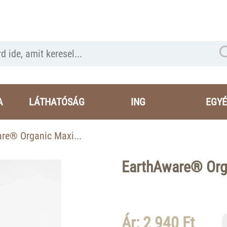
A
LÁTHATÓSÁG
ING
EGYÉ
re® Organic Maxi...
EarthAware® Orga
Ár: 2 940 Ft