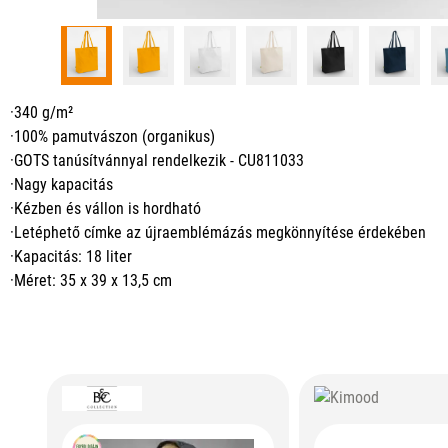
·340 g/m²
·100% pamutvászon (organikus)
·GOTS tanúsítvánnyal rendelkezik - CU811033
·Nagy kapacitás
·Kézben és vállon is hordható
·Letéphető címke az újraemblémázás megkönnyítése érdekében
·Kapacitás: 18 liter
·Méret: 35 x 39 x 13,5 cm