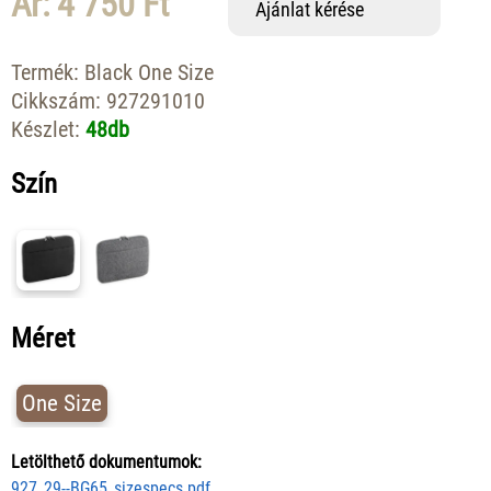
Ár: 4 750 Ft
Ajánlat kérése
Termék:
Black One Size
Cikkszám:
927291010
Készlet:
48db
Szín
Méret
One Size
Letölthető dokumentumok:
927_29--BG65_sizespecs.pdf