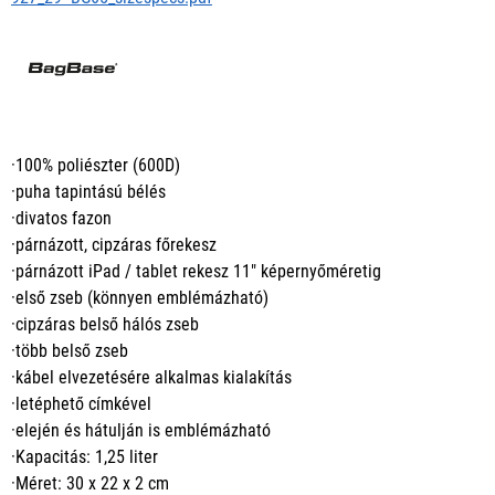
·100% poliészter (600D)
·puha tapintású bélés
·divatos fazon
·párnázott, cipzáras főrekesz
·párnázott iPad / tablet rekesz 11" képernyőméretig
·első zseb (könnyen emblémázható)
·cipzáras belső hálós zseb
·több belső zseb
·kábel elvezetésére alkalmas kialakítás
·letéphető címkével
·elején és hátulján is emblémázható
·Kapacitás: 1,25 liter
·Méret: 30 x 22 x 2 cm