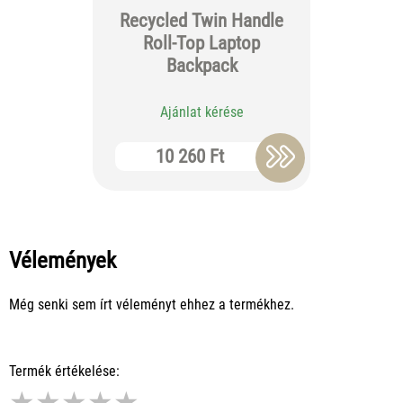
Recycled Twin Handle
Stafford
Roll-Top Laptop
B
Backpack
Ajánlat kérése
Aj
10 260 Ft
7
Vélemények
Még senki sem írt véleményt ehhez a termékhez.
Termék értékelése:
★
★
★
★
★