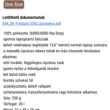
One Size
Letölthető dokumentumok:
634_38--Freiburg 5363_sizespecs.pdf
·100% poliészter (600D/600D Rip-Stop)
·sportos laptoptartó hátizsák
·bélelt védőrekesz legfeljebb 15,6” méretű normál laptop számára
·a második cipzáras rekesz tollak és más írószerek tárolására
alkalmas
·elöl további, függőleges cipzáras zseb
·gumis nyílás a fülhallgatók részére
·két külső hálós zseb
·bordás szövésű fül
·szabályozható, bélelt vállpánt
·szitanyomásra, transzfernyomásra vagy hímzésre alkalmas
·Súly: 550 g
·Térfogat: 30 l
·Méret: 31 x 48 x 25 cm