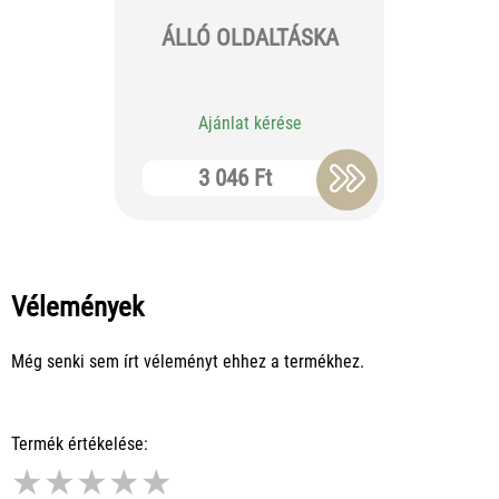
Staf
ÁLLÓ OLDALTÁSKA
Draw
Ajánlat kérése
Aj
3 046 Ft
9
Vélemények
Még senki sem írt véleményt ehhez a termékhez.
Termék értékelése:
★
★
★
★
★