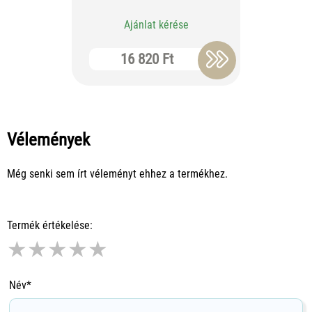
Ajánlat kérése
Aj
16 820 Ft
10
Vélemények
Még senki sem írt véleményt ehhez a termékhez.
Termék értékelése:
★
★
★
★
★
Név*