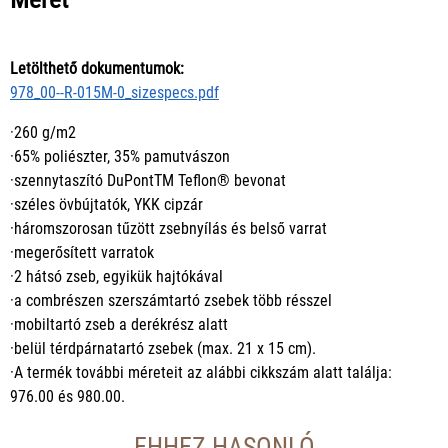
Letölthető dokumentumok:
978_00--R-015M-0_sizespecs.pdf
·260 g/m2
·65% poliészter, 35% pamutvászon
·szennytaszító DuPontTM Teflon® bevonat
·széles övbújtatók, YKK cipzár
·háromszorosan tűzött zsebnyílás és belső varrat
·megerősített varratok
·2 hátsó zseb, egyikük hajtókával
·a combrészen szerszámtartó zsebek több résszel
·mobiltartó zseb a derékrész alatt
·belül térdpárnatartó zsebek (max. 21 x 15 cm).
·A termék további méreteit az alábbi cikkszám alatt találja:
976.00 és 980.00.
EHHEZ HASONLÓ