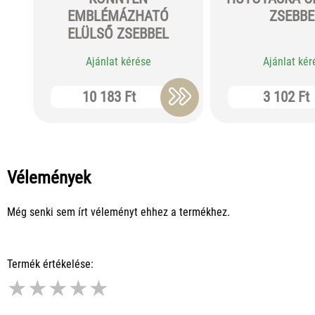
EMBLÉMÁZHATÓ
ZSEBBE
ELÜLSŐ ZSEBBEL
Ajánlat kérése
Ajánlat kér
10 183 Ft
3 102 Ft
Vélemények
Még senki sem írt véleményt ehhez a termékhez.
Termék értékelése:
★
★
★
★
★