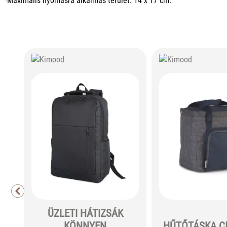
·Maximális nyomásra alkalmas terület: 14 x 17 cm.
ÜZLETI HÁTIZSÁK
KÖNNYEN
HŰTŐTÁSKA C