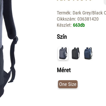
Termék:
Dark Grey/Black 
Cikkszám:
036381420
Készlet:
663db
Szín
Méret
One Size