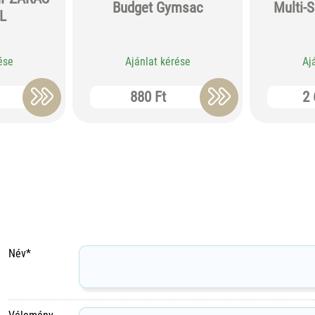
Budget Gymsac
Multi-
L
ése
Ajánlat kérése
Aj
880 Ft
2 
Név*