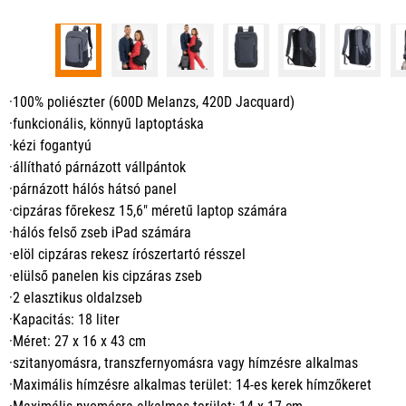
·100% poliészter (600D Melanzs, 420D Jacquard)
·funkcionális, könnyű laptoptáska
·kézi fogantyú
·állítható párnázott vállpántok
·párnázott hálós hátsó panel
·cipzáras főrekesz 15,6" méretű laptop számára
·hálós felső zseb iPad számára
·elöl cipzáras rekesz írószertartó résszel
·elülső panelen kis cipzáras zseb
·2 elasztikus oldalzseb
·Kapacitás: 18 liter
·Méret: 27 x 16 x 43 cm
·szitanyomásra, transzfernyomásra vagy hímzésre alkalmas
·Maximális hímzésre alkalmas terület: 14-es kerek hímzőkeret