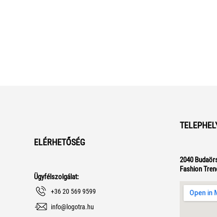
TELEPHEL
ELÉRHETŐSÉG
2040 Budaörs
Fashion Tren
Ügyfélszolgálat:
+36 20 569 9599
info@logotra.hu