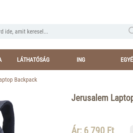
A
LÁTHATÓSÁG
ING
EGYÉ
aptop Backpack
Jerusalem Lapto
Ár: 6 790 Ft