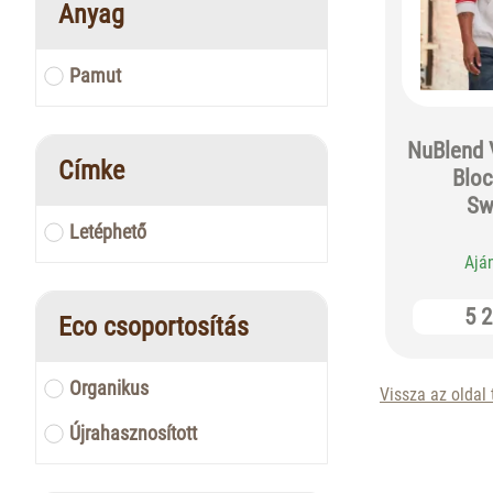
Anyag
Pamut
NuBlend V
Címke
Blo
Sw
Letéphető
Ajá
5 2
Eco csoportosítás
Organikus
Vissza az oldal 
Újrahasznosított