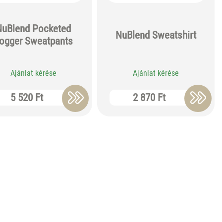
NuBlend Pocketed
NuBlend Sweatshirt
ogger Sweatpants
Ajánlat kérése
Ajánlat kérése
5 520 Ft
2 870 Ft