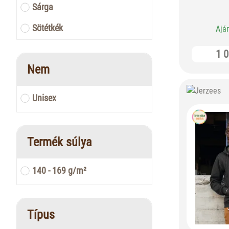
Sárga
Sötétkék
Ajá
Szürke
1 0
Nem
Világoskék
Zöld
Unisex
Termék súlya
140 - 169 g/m²
Típus