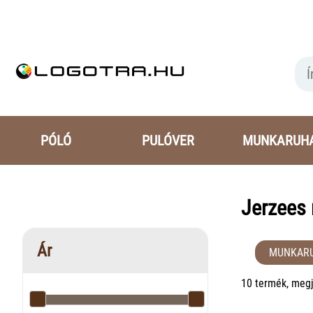
PÓLÓ
PULÓVER
MUNKARUH
Jerzees
Ár
MUNKAR
10 termék, megj