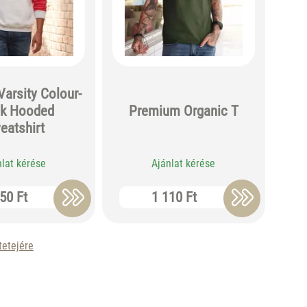
arsity Colour-
ck Hooded
Premium Organic T
eatshirt
nlat kérése
Ajánlat kérése
50 Ft
1 110 Ft
tetejére