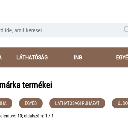
A
LÁTHATÓSÁG
ING
EGYÉ
 márka termékei
UHA
EGYÉB
LÁTHATÓSÁGI RUHÁZAT
ÚJD
elenítve: 10; oldalszám: 1 / 1