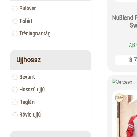
Pulóver
NuBlend F
T-shirt
Sw
Tréningnadrág
Ajá
Ujjhossz
8 7
Bevarrt
Hosszú ujjú
Raglán
Rövid ujjú