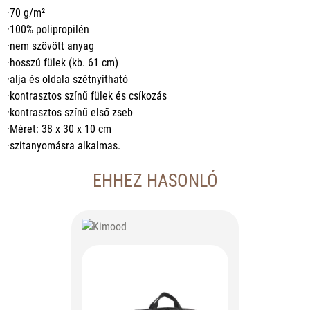
·70 g/m²
·100% polipropilén
·nem szövött anyag
·hosszú fülek (kb. 61 cm)
·alja és oldala szétnyitható
·kontrasztos színű fülek és csíkozás
·kontrasztos színű első zseb
·Méret: 38 x 30 x 10 cm
·szitanyomásra alkalmas.
EHHEZ HASONLÓ