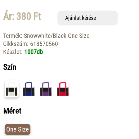
Ár: 380 Ft
Ajánlat kérése
Termék:
Snowwhite/Black One Size
Cikkszám:
618570560
Készlet:
1007db
Szín
Méret
One Size