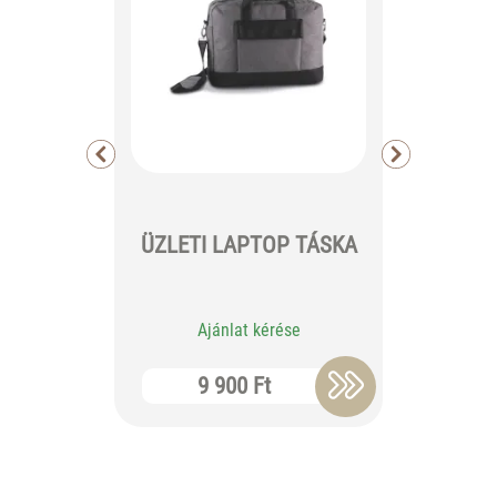
JUTA 
ÜZLETI LAPTOP TÁSKA
KÖZ
Ajánlat kérése
Aj
9 900 Ft
4 