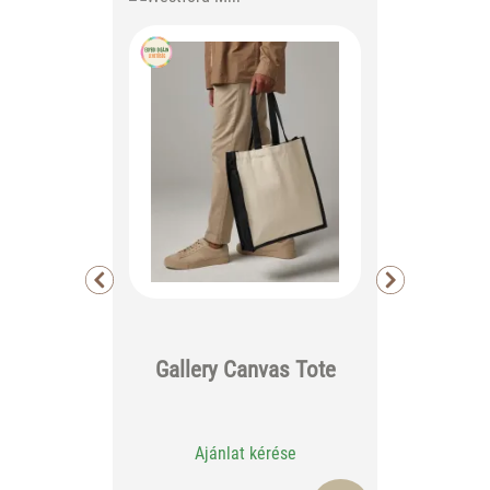
ÜZLE
K
Gallery Canvas Tote
EMB
ELÜL
Ajánlat kérése
Aj