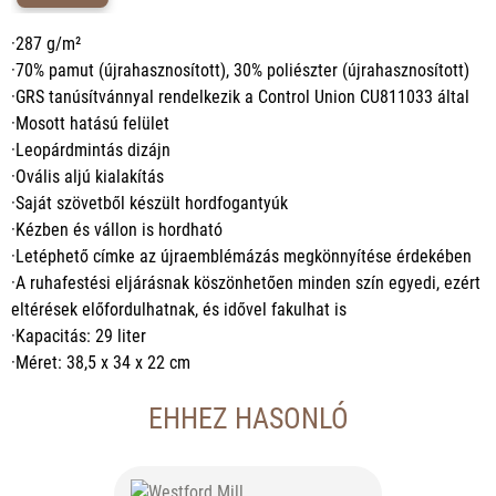
·287 g/m²
·70% pamut (újrahasznosított), 30% poliészter (újrahasznosított)
·GRS tanúsítvánnyal rendelkezik a Control Union CU811033 által
·Mosott hatású felület
·Leopárdmintás dizájn
·Ovális aljú kialakítás
·Saját szövetből készült hordfogantyúk
·Kézben és vállon is hordható
·Letéphető címke az újraemblémázás megkönnyítése érdekében
·A ruhafestési eljárásnak köszönhetően minden szín egyedi, ezért
eltérések előfordulhatnak, és idővel fakulhat is
·Kapacitás: 29 liter
·Méret: 38,5 x 34 x 22 cm
EHHEZ HASONLÓ