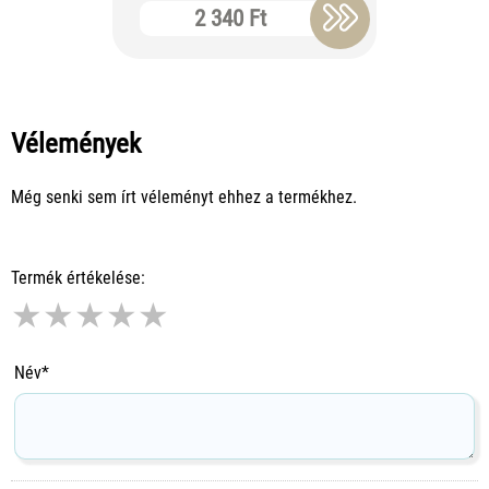
2 340 Ft
10
Vélemények
Még senki sem írt véleményt ehhez a termékhez.
Termék értékelése:
★
★
★
★
★
Név*