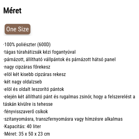
Méret
One Size
·100% poliészter (600D)
·tágas túrahátizsák kézi fogantyúval
·párnázott, állítható vállpántok és párnázott hátsó panel
·nagy cipzáras főrekesz
·elöl két kisebb cipzáras rekesz
·két nagy oldalzseb
·elöl és oldalt leszorító pántok
·elején két állítható pánt és rugalmas zsinór, hogy a felszerelést a
táskán kívülre is tehesse
·fényvisszaverő csíkok
·szitanyomásra, transzfernyomásra vagy hímzésre alkalmas
·Kapacitás: 40 liter
·Méret: 35 x 50 x 23 cm