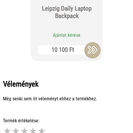
Leipzig Daily Laptop
Essentia
Backpack
Ajánlat kérése
Aj
10 100 Ft
4 
Vélemények
Még senki sem írt véleményt ehhez a termékhez.
Termék értékelése:
★
★
★
★
★