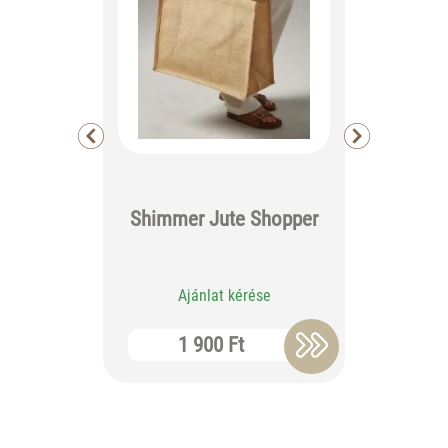
Shimmer Jute Shopper
Rip
Ajánlat kérése
Aj
1 900 Ft
1 