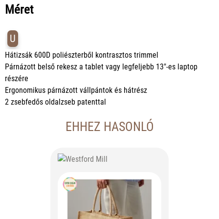
Méret
U
Hátizsák 600D poliészterből kontrasztos trimmel
Párnázott belső rekesz a tablet vagy legfeljebb 13"-es laptop
részére
Ergonomikus párnázott vállpántok és hátrész
2 zsebfedős oldalzseb patenttal
EHHEZ HASONLÓ