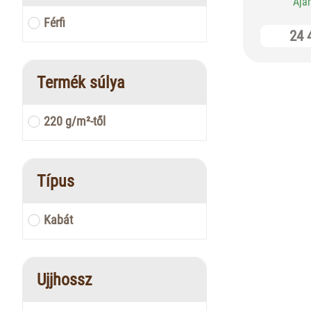
Ajá
Férfi
24 
Termék súlya
220 g/m²-től
Típus
Kabát
Ujjhossz