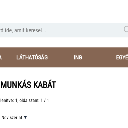
A
LÁTHATÓSÁG
ING
EGYÉ
o MUNKÁS KABÁT
enítve: 1; oldalszám: 1 / 1
Név szerint