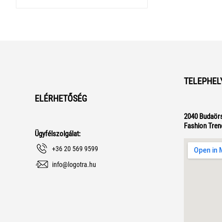
TELEPHEL
ELÉRHETŐSÉG
2040 Budaörs
Fashion Tren
Ügyfélszolgálat:
+36 20 569 9599
info@logotra.hu