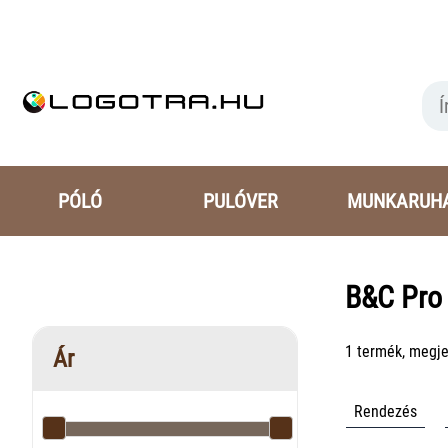
PÓLÓ
PULÓVER
MUNKARUH
B&C Pr
1 termék, megjel
Ár
Rendezés