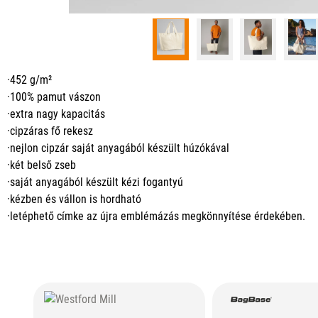
·452 g/m²
·100% pamut vászon
·extra nagy kapacitás
·cipzáras fő rekesz
·nejlon cipzár saját anyagából készült húzókával
·két belső zseb
·saját anyagából készült kézi fogantyú
·kézben és vállon is hordható
·letéphető címke az újra emblémázás megkönnyítése érdekében.