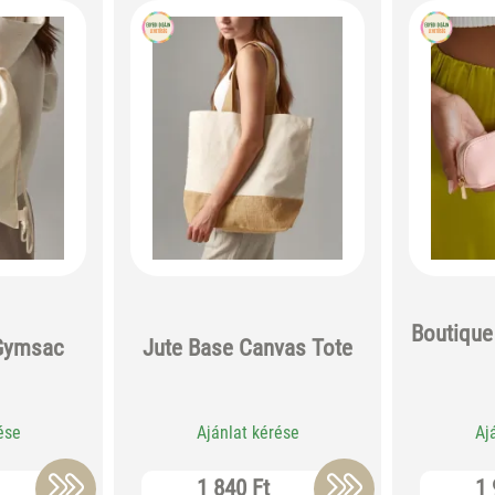
Boutique
 Gymsac
Jute Base Canvas Tote
ése
Ajánlat kérése
Aj
1 840 Ft
1 