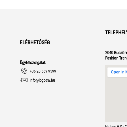
TELEPHEL
ELÉRHETŐSÉG
2040 Budaörs
Fashion Tren
Ügyfélszolgálat:
+36 20 569 9599
info@logotra.hu
Nyitva: H-P.: 