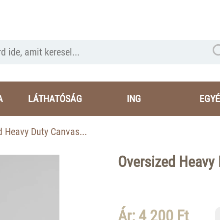
A
LÁTHATÓSÁG
ING
EGYÉ
d Heavy Duty Canvas...
Oversized Heavy 
Ár: 4 200 Ft