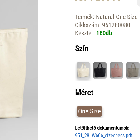
Termék:
Natural One Size
Cikkszám:
951280080
Készlet:
160db
Szín
Méret
One Size
Letölthető dokumentumok:
951_28--W606_sizespecs.pdf