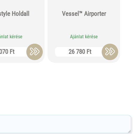
tyle Holdall
Vessel™ Airporter
ánlat kérése
Ajánlat kérése
070 Ft
26 780 Ft