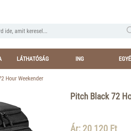
A
LÁTHATÓSÁG
ING
EGYÉ
 72 Hour Weekender
Pitch Black 72 H
Ár: 20 120 Ft