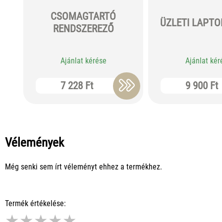
CSOMAGTARTÓ
ÜZLETI LAPTO
RENDSZEREZŐ
Ajánlat kérése
Ajánlat kér
7 228 Ft
9 900 Ft
Vélemények
Még senki sem írt véleményt ehhez a termékhez.
Termék értékelése:
★
★
★
★
★