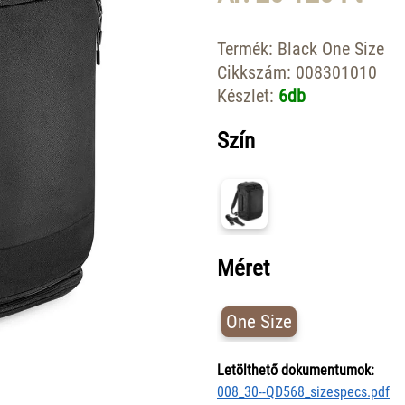
Termék:
Black One Size
Cikkszám:
008301010
Készlet:
6db
Szín
Méret
One Size
Letölthető dokumentumok:
008_30--QD568_sizespecs.pdf