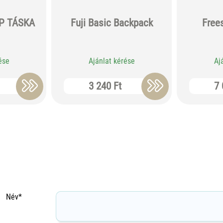
P TÁSKA
Fuji Basic Backpack
Frees
ése
Ajánlat kérése
Aj
3 240 Ft
7 
Név*