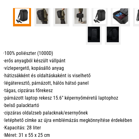
·100% poliészter (1000D)
·erős anyagból készült vállpánt
·vízlepergető, kopásálló anyag
·hátizsákként és oldaltáskaként is viselhető
·légáteresztő, párnázott, hálós hátsó panel
·tágas, cipzáras főrekesz
·párnázott laptop rekesz 15.6" képernyőméretű laptophoz
·belső palacktartó
·cipzáras oldalzseb palacknak/esernyőnek
·letéphető címke az újra emblémázás megkönnyítése érdekében
·Kapacitás: 28 liter
·Méret: 31 x 55 x 25 cm