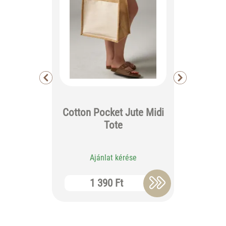
Cotton Pocket Jute Midi
Everyd
Tote
B
Ajánlat kérése
Aj
1 390 Ft
10