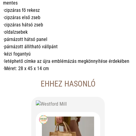
mentes
·cipzáras fő rekesz
·cipzáras első zseb
·cipzáras hátsó zseb
·oldalzsebek
·párnázott hátsó panel
·párnázott állítható vállpánt
·kézi fogantyú
·letéphető címke az újra emblémázás megkönnyítése érdekében
·Méret: 28 x 45 x 14 cm
EHHEZ HASONLÓ