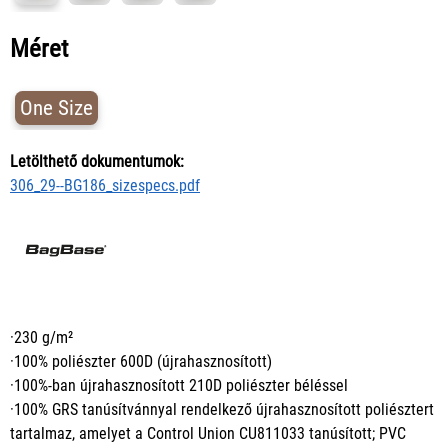
Méret
One Size
Letölthető dokumentumok:
306_29--BG186_sizespecs.pdf
·230 g/m²
·100% poliészter 600D (újrahasznosított)
·100%-ban újrahasznosított 210D poliészter béléssel
·100% GRS tanúsítvánnyal rendelkező újrahasznosított poliésztert
tartalmaz, amelyet a Control Union CU811033 tanúsított; PVC