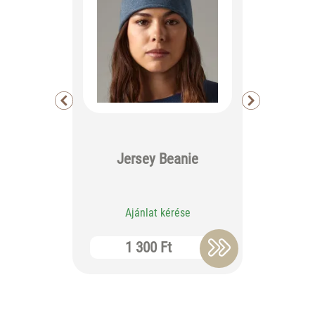
Baby 
Jersey Beanie
Ba
Ajánlat kérése
Aj
1 300 Ft
2 