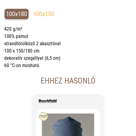
100x180
100x150
·420 g/m²
·100% pamut
·strandtörülköző 2 akasztóval
·100 x 150/180 cm
·dekoratív szegéllyel (6,5 cm)
·60 °C-on mosható.
EHHEZ HASONLÓ