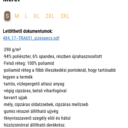
S
M
L
XL
2XL
3XL
Letölthető dokumentumok:
484_17--TRA651_sizespecs.pdf
·290 g/m²
·94% poliészter, 6% spandex, részben újrahasznosított
·Felső réteg: 100% poliamid
·poliamid réteg a főbb illeszkedési pontoknál, hogy tartósabb
legyen a termék
·tartós, vízlepergető atlasz anyag
·végig cipzáras, belső viharfogóval
·bevarrt ujjak
·mély, cipzáras oldalzsebek, cipzáras mellzseb
·gumis résszel állítható ujjvég
·fényvisszaverő szegély elöl és hátul
·húzózsinórral állítható derékrész.