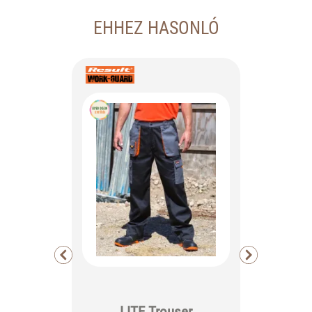
EHHEZ HASONLÓ
LITE Trouser
Defenc