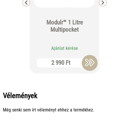
Modulr™ 1 Litre
Bout
Multipocket
Jew
Ajánlat kérése
Aj
2 990 Ft
7 
Vélemények
Még senki sem írt véleményt ehhez a termékhez.