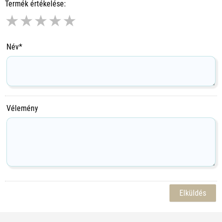
Termék értékelése:
★
★
★
★
★
Név*
Vélemény