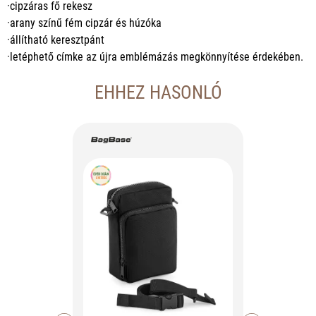
·cipzáras fő rekesz
·arany színű fém cipzár és húzóka
·állítható keresztpánt
·letéphető címke az újra emblémázás megkönnyítése érdekében.
EHHEZ HASONLÓ