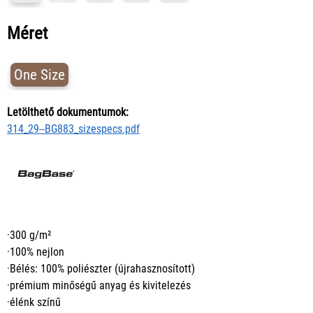
Méret
One Size
Letölthető dokumentumok:
314_29--BG883_sizespecs.pdf
·300 g/m²
·100% nejlon
·Bélés: 100% poliészter (újrahasznosított)
·prémium minőségű anyag és kivitelezés
·élénk színű