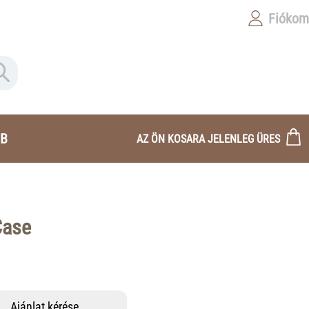
Fiókom
B
AZ ÖN KOSARA JELENLEG ÜRES
Case
Ajánlat kérése