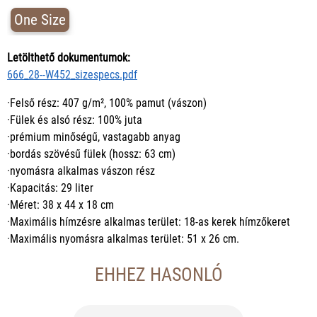
One Size
Letölthető dokumentumok:
666_28--W452_sizespecs.pdf
·Felső rész: 407 g/m², 100% pamut (vászon)
·Fülek és alsó rész: 100% juta
·prémium minőségű, vastagabb anyag
·bordás szövésű fülek (hossz: 63 cm)
·nyomásra alkalmas vászon rész
·Kapacitás: 29 liter
·Méret: 38 x 44 x 18 cm
·Maximális hímzésre alkalmas terület: 18-as kerek hímzőkeret
·Maximális nyomásra alkalmas terület: 51 x 26 cm.
EHHEZ HASONLÓ