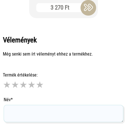
3 270 Ft
2 
Vélemények
Még senki sem írt véleményt ehhez a termékhez.
Termék értékelése:
★
★
★
★
★
Név*