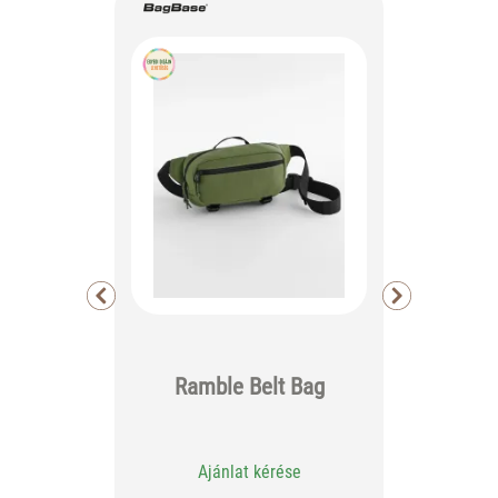
Bouti
Ramble Belt Bag
Ajánlat kérése
Aj