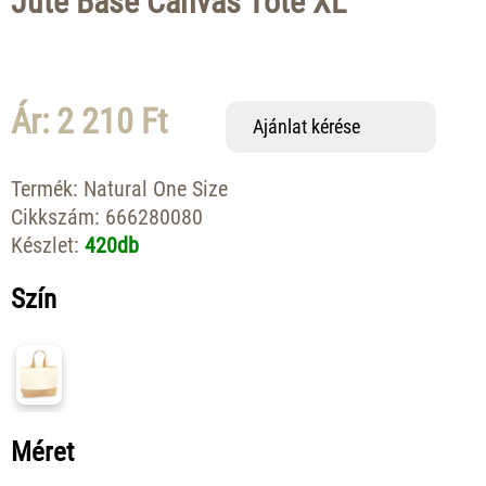
Jute Base Canvas Tote XL
Ár: 2 210 Ft
Ajánlat kérése
Termék:
Natural One Size
Cikkszám:
666280080
Készlet:
420db
Szín
Méret