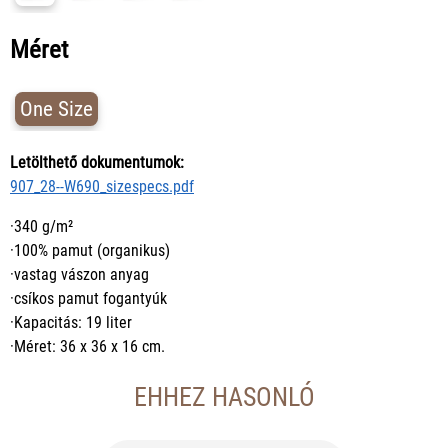
Méret
One Size
Letölthető dokumentumok:
907_28--W690_sizespecs.pdf
·340 g/m²
·100% pamut (organikus)
·vastag vászon anyag
·csíkos pamut fogantyúk
·Kapacitás: 19 liter
·Méret: 36 x 36 x 16 cm.
EHHEZ HASONLÓ