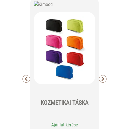
Active O
KOZMETIKAI TÁSKA
Ajánlat kérése
Aj