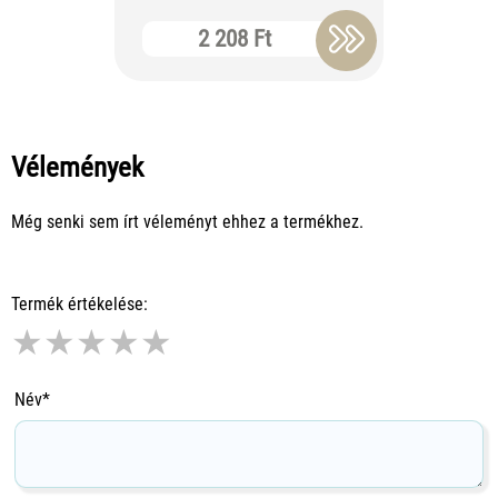
2 208 Ft
14
Vélemények
Még senki sem írt véleményt ehhez a termékhez.
Termék értékelése:
★
★
★
★
★
Név*