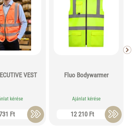
H
ECUTIVE VEST
Fluo Bodywarmer
ánlat kérése
Ajánlat kérése
731 Ft
12 210 Ft