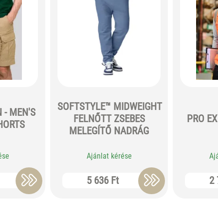
SOFTSTYLE™ MIDWEIGHT
 - MEN'S
FELNŐTT ZSEBES
PRO EX
HORTS
MELEGÍTŐ NADRÁG
ése
Ajánlat kérése
Aj
5 636 Ft
2 