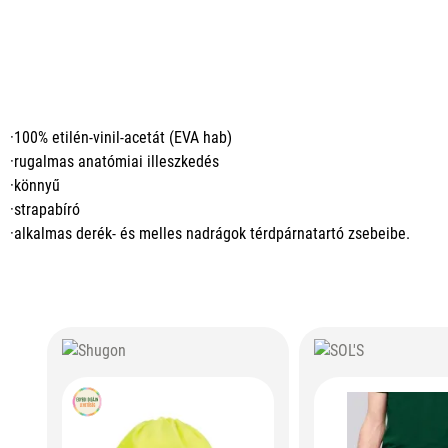
·100% etilén-vinil-acetát (EVA hab)
·rugalmas anatómiai illeszkedés
·könnyű
·strapabíró
·alkalmas derék- és melles nadrágok térdpárnatartó zsebeibe.