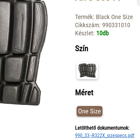
Termék:
Black One Size
Cikkszám:
990331010
Készlet:
10db
Szín
Méret
One Size
Letölthető dokumentumok:
990_33--R322X_sizespecs.pdf