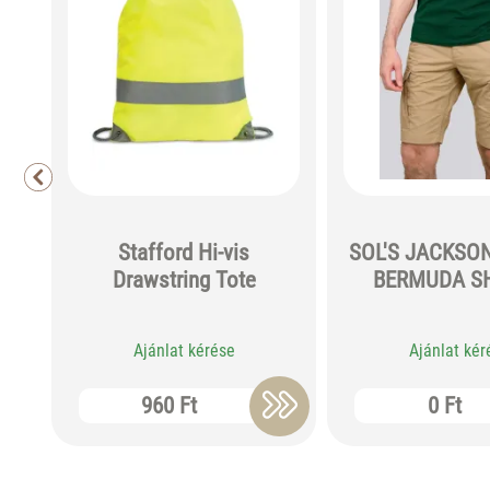
Stafford Hi-vis
SOL'S JACKSON
Drawstring Tote
BERMUDA S
Ajánlat kérése
Ajánlat kér
960 Ft
0 Ft